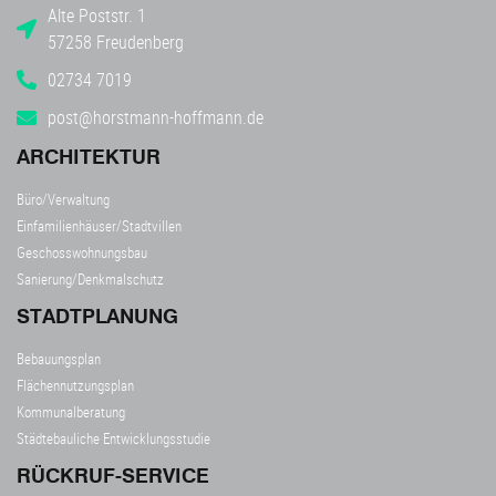
Alte Poststr. 1
57258 Freudenberg
02734 7019
post@horstmann-hoffmann.de
ARCHITEKTUR
Büro/Verwaltung
Einfamilienhäuser/Stadtvillen
Geschosswohnungsbau
Sanierung/Denkmalschutz
STADTPLANUNG
Bebauungsplan
Flächennutzungsplan
Kommunalberatung
Städtebauliche Entwicklungsstudie
RÜCKRUF-SERVICE