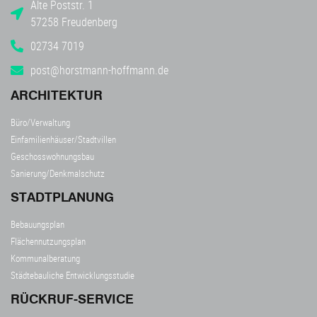
Alte Poststr. 1
57258 Freudenberg
02734 7019
post@horstmann-hoffmann.de
ARCHITEKTUR
Büro/Verwaltung
Einfamilienhäuser/Stadtvillen
Geschosswohnungsbau
Sanierung/Denkmalschutz
STADTPLANUNG
Bebauungsplan
Flächennutzungsplan
Kommunalberatung
Städtebauliche Entwicklungsstudie
RÜCKRUF-SERVICE