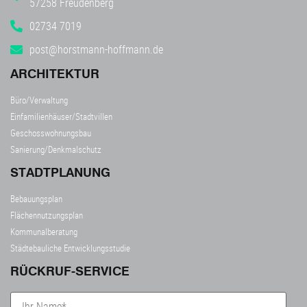
57258 Freudenberg
02734 7019
post@horstmann-hoffmann.de
ARCHITEKTUR
Büro/Verwaltung
Einfamilienhäuser/Stadtvillen
Geschosswohnungsbau
Sanierung/Denkmalschutz
STADTPLANUNG
Bebauungsplan
Flächennutzungsplan
Kommunalberatung
Städtebauliche Entwicklungsstudie
RÜCKRUF-SERVICE