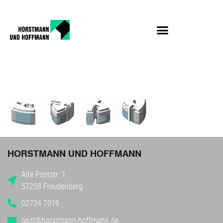
dfvbnm,
HORSTMANN UND HOFFMANN
Alte Poststr. 1
57258 Freudenberg
02734 7019
post@horstmann-hoffmann.de