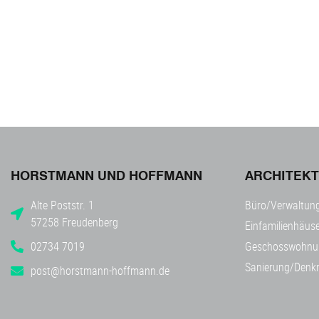
HORSTMANN UND HOFFMANN
ARCHITEK
Alte Poststr. 1
Büro/Verwaltun
57258 Freudenberg
Einfamilienhäuse
02734 7019
Geschosswohnu
Sanierung/Denk
post@horstmann-hoffmann.de