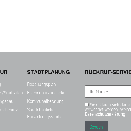
TUR
STADTPLANUNG
RÜCKRUF-SERVI
g
Bebauungsplan
r/Stadtvillen
Flächennutzungsplan
ngsbau
Kommunalberatung
Sie erklären sich dami
verwendet werden. Weiter
malschutz
Städtebauliche
Datenschutzerklärung
.
Entwicklungsstudie