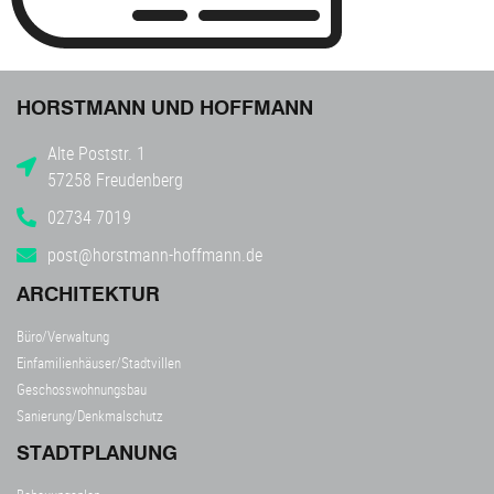
HORSTMANN UND HOFFMANN
Alte Poststr. 1
57258 Freudenberg
02734 7019
post@horstmann-hoffmann.de
ARCHITEKTUR
Büro/Verwaltung
Einfamilienhäuser/Stadtvillen
Geschosswohnungsbau
Sanierung/Denkmalschutz
STADTPLANUNG