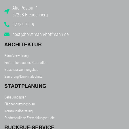
Alte Poststr. 1
57258 Freudenberg
02734 7019
post@horstmann-hoffmann.de
ARCHITEKTUR
Büro/Verwaltung
Einfamilienhäuser/Stadtvillen
Geschosswohnungsbau
Sanierung/Denkmalschutz
STADTPLANUNG
Bebauungsplan
Flächennutzungsplan
Kommunalberatung
Städtebauliche Entwicklungsstudie
RÜCKRUF-SERVICE