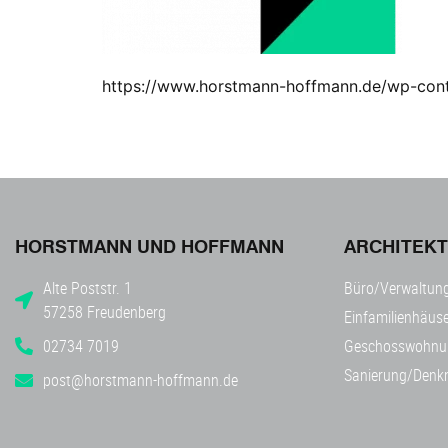
https://www.horstmann-hoffmann.de/wp-con
HORSTMANN UND HOFFMANN
ARCHITEK
Alte Poststr. 1
Büro/Verwaltun
57258 Freudenberg
Einfamilienhäuse
02734 7019
Geschosswohnu
Sanierung/Denk
post@horstmann-hoffmann.de