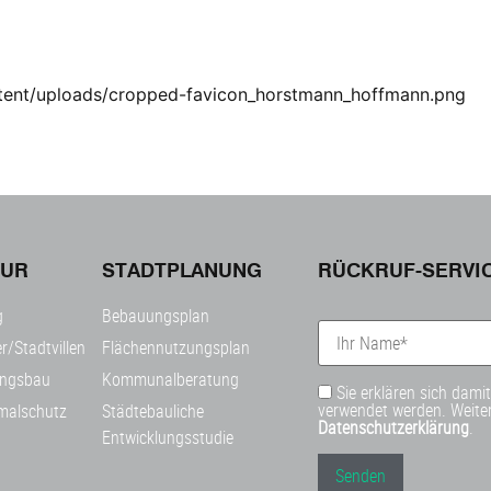
tent/uploads/cropped-favicon_horstmann_hoffmann.png
TUR
STADTPLANUNG
RÜCKRUF-SERVI
g
Bebauungsplan
r/Stadtvillen
Flächennutzungsplan
ngsbau
Kommunalberatung
Sie erklären sich dami
verwendet werden. Weiter
malschutz
Städtebauliche
Datenschutzerklärung
.
Entwicklungsstudie