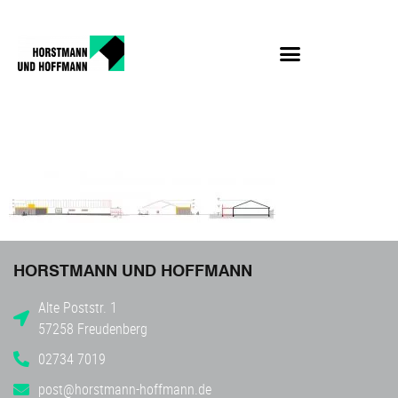
1
HORSTMANN UND HOFFMANN
Alte Poststr. 1
57258 Freudenberg
02734 7019
post@horstmann-hoffmann.de