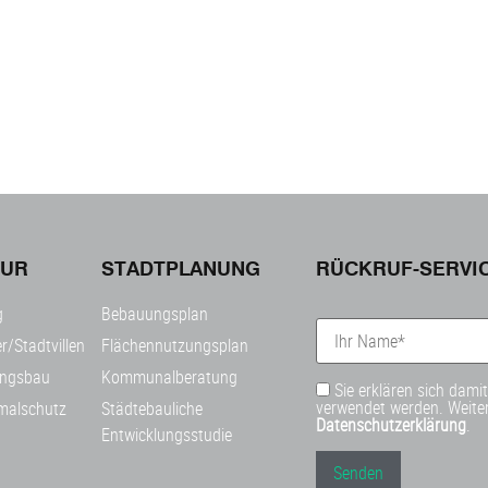
TUR
STADTPLANUNG
RÜCKRUF-SERVI
g
Bebauungsplan
r/Stadtvillen
Flächennutzungsplan
ngsbau
Kommunalberatung
Sie erklären sich dami
verwendet werden. Weiter
malschutz
Städtebauliche
Datenschutzerklärung
.
Entwicklungsstudie