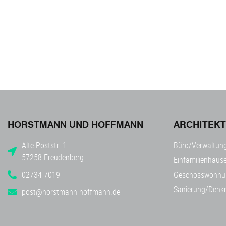
HORSTMANN UND HOFFMANN
ARCHITEK
Alte Poststr. 1
Büro/Verwaltun
57258 Freudenberg
Einfamilienhäuse
02734 7019
Geschosswohnu
Sanierung/Denk
post@horstmann-hoffmann.de